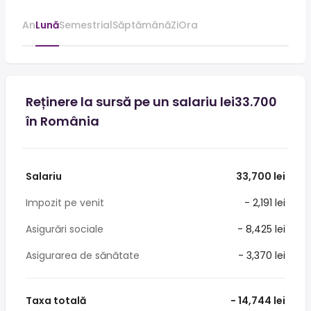
An
Lună
Semestrial
Săptămână
Zi
Ora
Reținere la sursă pe un salariu lei33.700
în România
Salariu
33,700 lei
Impozit pe venit
- 2,191 lei
Asigurări sociale
- 8,425 lei
Asigurarea de sănătate
- 3,370 lei
Taxa totală
- 14,744 lei