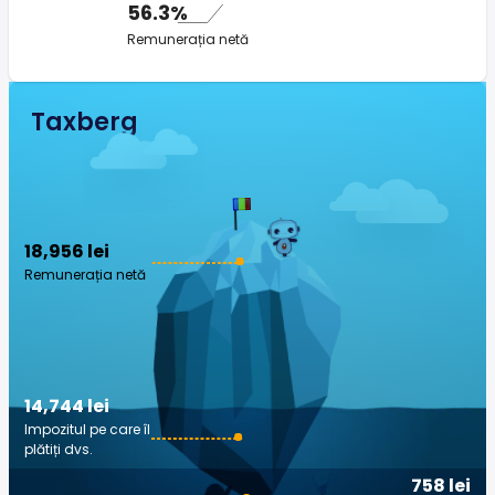
56.3%
Remunerația netă
Taxberg
18,956 lei
Remunerația netă
14,744 lei
Impozitul pe care îl
plătiți dvs.
758 lei