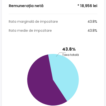
Remunerația netă
* 18,956 lei
Rata marginală de impozitare
43.8%
Rata medie de impozitare
43.8%
43.8%
Taxa totală