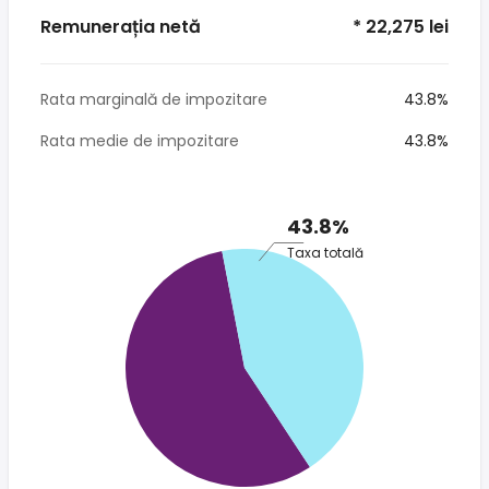
Remunerația netă
* 22,275 lei
Rata marginală de impozitare
43.8%
Rata medie de impozitare
43.8%
43.8%
Taxa totală