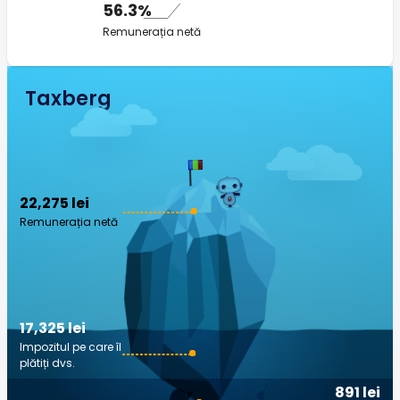
56.3%
Remunerația netă
Taxberg
22,275 lei
Remunerația netă
17,325 lei
Impozitul pe care îl
plătiți dvs.
891 lei