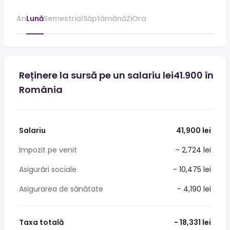
An
Lună
Semestrial
Săptămână
Zi
Ora
Reținere la sursă pe un salariu lei41.900 în
România
Salariu
41,900 lei
Impozit pe venit
- 2,724 lei
Asigurări sociale
- 10,475 lei
Asigurarea de sănătate
- 4,190 lei
Taxa totală
- 18,331 lei