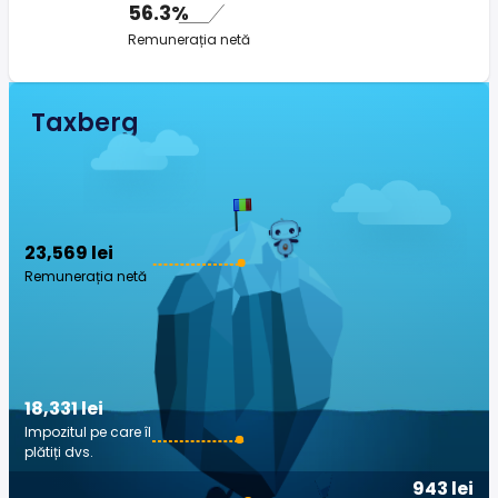
56.3%
Remunerația netă
Taxberg
23,569 lei
Remunerația netă
18,331 lei
Impozitul pe care îl
plătiți dvs.
943 lei