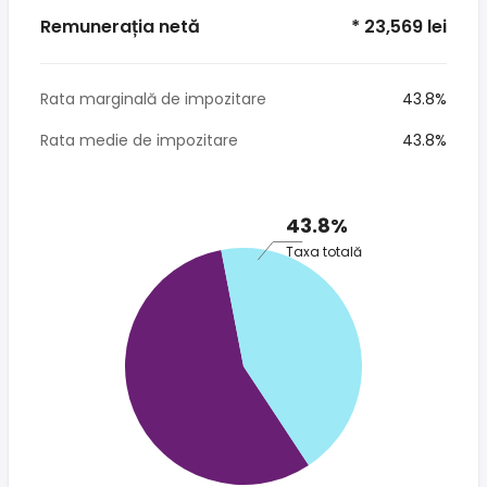
Remunerația netă
* 23,569 lei
Rata marginală de impozitare
43.8%
Rata medie de impozitare
43.8%
43.8%
Taxa totală