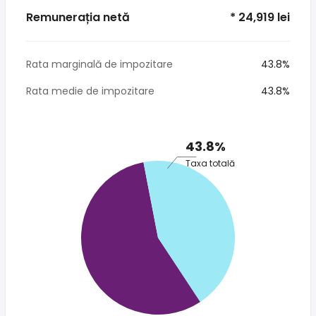
Remunerația netă
* 24,919 lei
Rata marginală de impozitare
43.8%
Rata medie de impozitare
43.8%
43.8%
Taxa totală