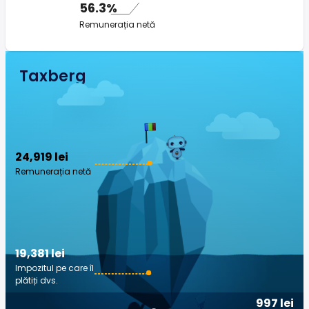
56.3%
Remunerația netă
Taxberg
24,919 lei
Remunerația netă
19,381 lei
Impozitul pe care îl
plătiți dvs.
997 lei