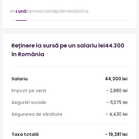
An
Lună
Semestrial
Săptămână
Zi
Ora
Reținere la sursă pe un salariu lei44.300
în România
Salariu
44,300 lei
Impozit pe venit
- 2,880 lei
Asigurări sociale
- 11,075 lei
Asigurarea de sănătate
- 4,430 lei
Taxa totală
- 19,381 lei