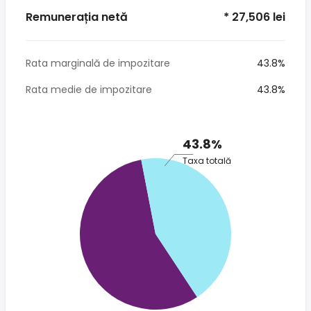
Remunerația netă
* 27,506 lei
Rata marginală de impozitare
43.8%
Rata medie de impozitare
43.8%
43.8%
Taxa totală