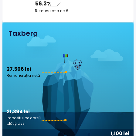
56.3%
Remunerația netă
Taxberg
27,506 lei
Remunerația netă
21,394 lei
Impozitul pe care îl
plătiți dvs.
1,100 lei