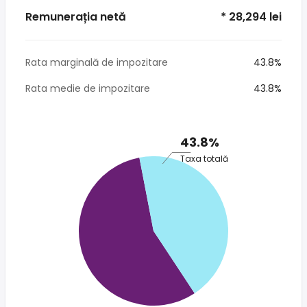
Remunerația netă
* 28,294 lei
Rata marginală de impozitare
43.8%
Rata medie de impozitare
43.8%
43.8%
Taxa totală