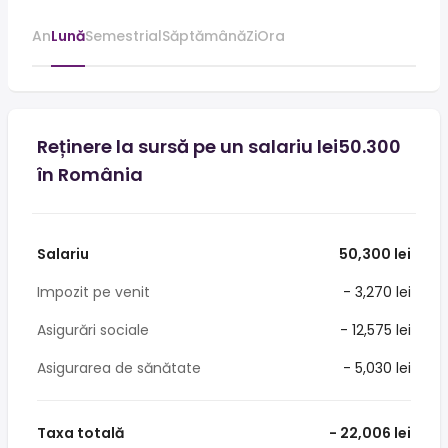
An
Lună
Semestrial
Săptămână
Zi
Ora
Reținere la sursă pe un salariu lei50.300
în România
Salariu
50,300 lei
Impozit pe venit
- 3,270 lei
Asigurări sociale
- 12,575 lei
Asigurarea de sănătate
- 5,030 lei
Taxa totală
- 22,006 lei