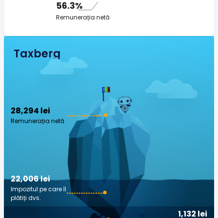
56.3%
Remunerația netă
Taxberg
28,294 lei
Remunerația netă
22,006 lei
Impozitul pe care îl
plătiți dvs.
1,132 lei