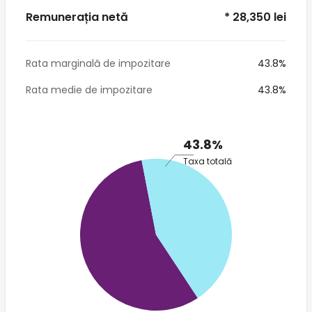
Remunerația netă
* 28,350 lei
Rata marginală de impozitare
43.8%
Rata medie de impozitare
43.8%
43.8%
Taxa totală