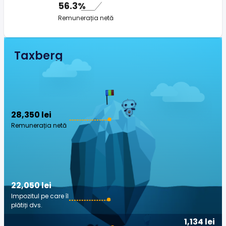
56.3%
Remunerația netă
Taxberg
28,350 lei
Remunerația netă
22,050 lei
Impozitul pe care îl
plătiți dvs.
1,134 lei