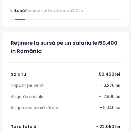
An
Lună
Semestrial
Săptămână
Zi
Ora
Reținere la sursă pe un salariu lei50.400
în România
Salariu
50,400 lei
Impozit pe venit
- 3,276 lei
Asigurări sociale
- 12,600 lei
Asigurarea de sănătate
- 5,040 lei
Taxa totală
- 22,050 lei