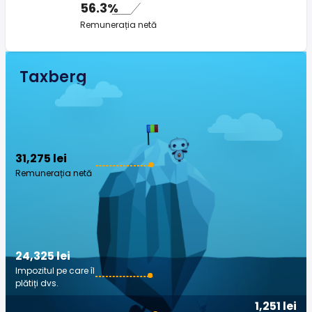
56.3%
Remunerația netă
Taxberg
31,275 lei
Remunerația netă
24,325 lei
Impozitul pe care îl
plătiți dvs.
1,251 lei