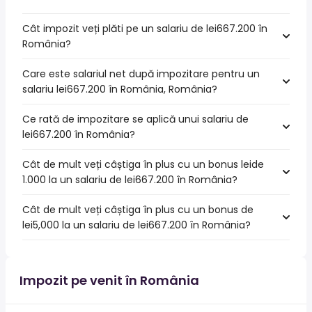
Cât impozit veți plăti pe un salariu de lei667.200 în
România?
Care este salariul net după impozitare pentru un
salariu lei667.200 în România, România?
Ce rată de impozitare se aplică unui salariu de
lei667.200 în România?
Cât de mult veți câștiga în plus cu un bonus leide
1.000 la un salariu de lei667.200 în România?
Cât de mult veți câștiga în plus cu un bonus de
lei5,000 la un salariu de lei667.200 în România?
Impozit pe venit în România