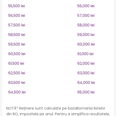
55,500 lei
56,000 lei
56,500 lei
57,000 lei
57,500 lei
58,000 lei
58,500 lei
59,000 lei
59,500 lei
60,000 lei
60,500 lei
61,000 lei
61,500 lei
62,000 lei
62,500 lei
63,000 lei
63,500 lei
64,000 lei
64,500 lei
65,000 lei
NOTĂ* Reținere sunt calculate pe bazaRomania listelor
din RO, impozitele pe anul. Pentru a simplifica rezultatele,