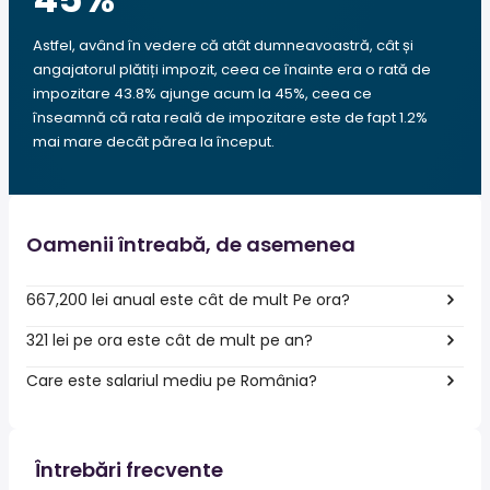
Astfel, având în vedere că atât dumneavoastră, cât și
angajatorul plătiți impozit, ceea ce înainte era o rată de
impozitare 43.8% ajunge acum la 45%, ceea ce
înseamnă că rata reală de impozitare este de fapt 1.2%
mai mare decât părea la început.
Oamenii întreabă, de asemenea
667,200 lei anual este cât de mult Pe ora?
321 lei pe ora este cât de mult pe an?
Care este salariul mediu pe România?
Întrebări frecvente