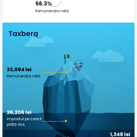
56.3%
Remunerația netă
Taxberg
33,694 lei
Remunerația netă
26,206 lei
Impozitul pe care îl
plătiți dvs.
1,348 lei