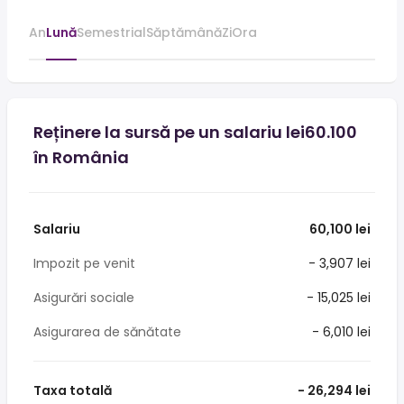
An
Lună
Semestrial
Săptămână
Zi
Ora
Reținere la sursă pe un salariu lei60.100
în România
Salariu
60,100 lei
Impozit pe venit
- 3,907 lei
Asigurări sociale
- 15,025 lei
Asigurarea de sănătate
- 6,010 lei
Taxa totală
- 26,294 lei