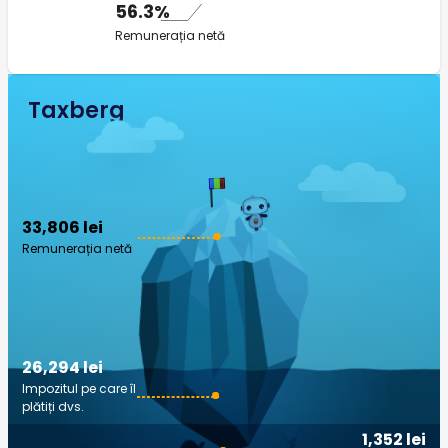
56.3%
Remunerația netă
Taxberg
33,806 lei
Remunerația netă
26,294 lei
Impozitul pe care îl
plătiți dvs.
1,352 lei