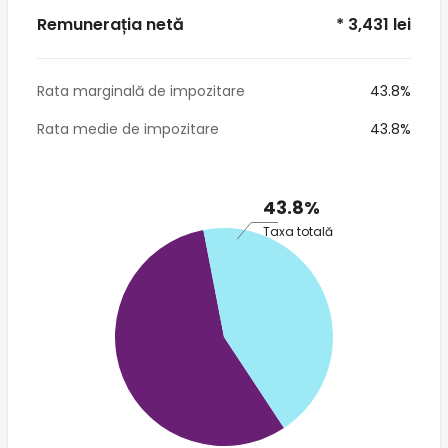
Remunerația netă
* 3,431 lei
Rata marginală de impozitare
43.8%
Rata medie de impozitare
43.8%
43.8%
Taxa totală