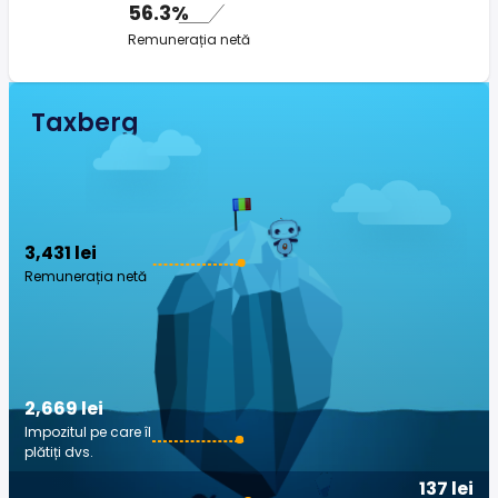
56.3%
Remunerația netă
Taxberg
3,431 lei
Remunerația netă
2,669 lei
Impozitul pe care îl
plătiți dvs.
137 lei