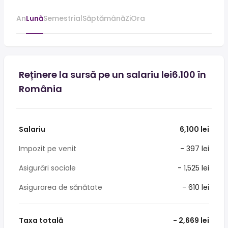
An
Lună
Semestrial
Săptămână
Zi
Ora
Reținere la sursă pe un salariu lei6.100 în
România
Salariu
6,100 lei
Impozit pe venit
- 397 lei
Asigurări sociale
- 1,525 lei
Asigurarea de sănătate
- 610 lei
Taxa totală
- 2,669 lei