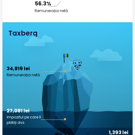
56.3%
Remunerația netă
Taxberg
34,819 lei
Remunerația netă
27,081 lei
Impozitul pe care îl
plătiți dvs.
1,393 lei