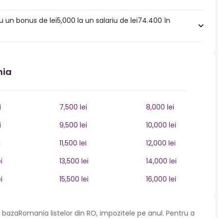
u un bonus de lei5,000 la un salariu de lei74.400 în
nia
i
7,500 lei
8,000 lei
i
9,500 lei
10,000 lei
i
11,500 lei
12,000 lei
i
13,500 lei
14,000 lei
i
15,500 lei
16,000 lei
bazaRomania listelor din RO, impozitele pe anul. Pentru a