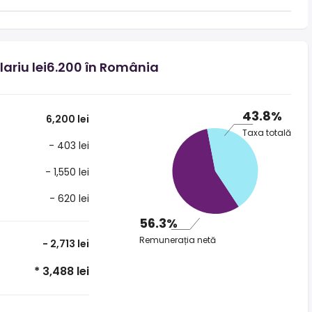
alariu lei6.200 în România
43.8%
6,200 lei
Taxa totală
- 403 lei
- 1,550 lei
- 620 lei
56.3%
Remunerația netă
- 2,713 lei
* 3,488 lei