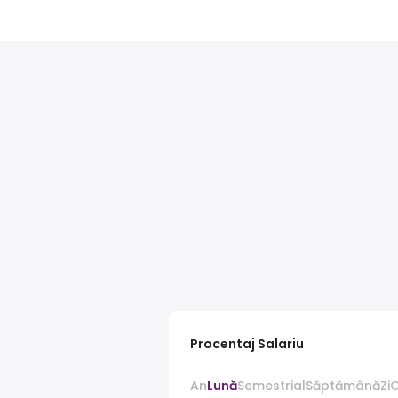
Procentaj Salariu
An
Lună
Semestrial
Săptămână
Zi