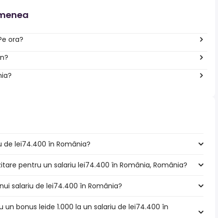
emenea
Pe ora?
an?
nia?
riu de lei74.400 în România?
zitare pentru un salariu lei74.400 în România, România?
nui salariu de lei74.400 în România?
u un bonus leide 1.000 la un salariu de lei74.400 în