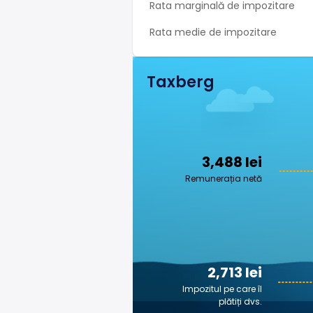
Rata marginală de impozitare
Rata medie de impozitare
Taxberg
3,488 lei
Remunerația netă
2,713 lei
Impozitul pe care îl
plătiți dvs.