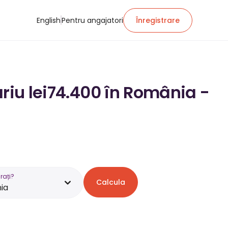
English
Pentru angajatori
Înregistrare
ariu lei74.400 în România -
rați?
Calcula
ia