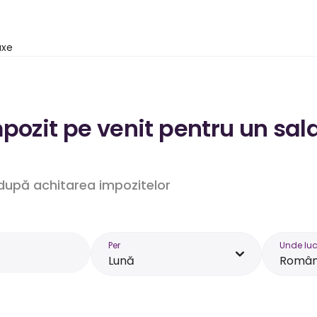
axe
pozit pe venit pentru un sal
. după achitarea impozitelor
Per
Unde luc
Lună
Român