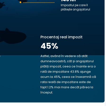
Impozitul pe care îl
plătește angajatorul
Procentaj real impozit
45
%
e
Astfel, având în vedere că atât
dumneavoastră, cât și angajatorul
plătiți impozit, ceea ce înainte era o
,
rată de impozitare 43.8% ajunge
acum la 45%, ceea ce înseamnă că
rata reală de impozitare este de
fapt 1.2% mai mare decât părea la
început.