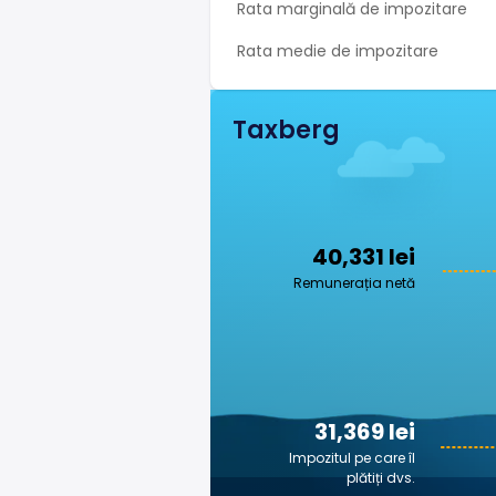
Rata marginală de impozitare
Rata medie de impozitare
Taxberg
40,331 lei
Remunerația netă
31,369 lei
Impozitul pe care îl
plătiți dvs.