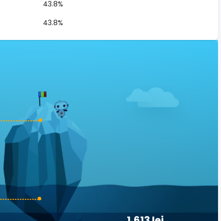
43.8%
43.8%
1,613 lei