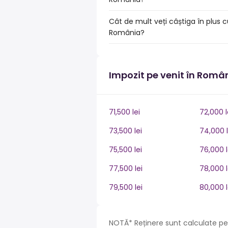
Cât de mult veți câștiga în plus c
România?
Impozit pe venit în Româ
71,500 lei
72,000 l
73,500 lei
74,000 l
75,500 lei
76,000 l
77,500 lei
78,000 l
79,500 lei
80,000 l
NOTĂ* Reținere sunt calculate pe 