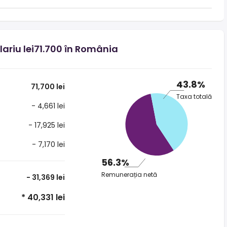
lariu lei71.700 în România
43.8%
71,700 lei
Taxa totală
- 4,661 lei
- 17,925 lei
- 7,170 lei
56.3%
Remunerația netă
- 31,369 lei
* 40,331 lei