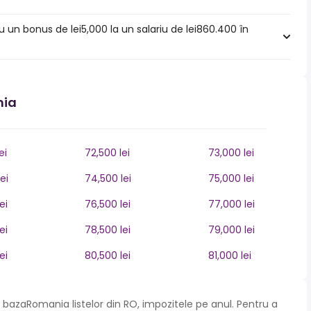
u un bonus de lei5,000 la un salariu de lei860.400 în
nia
ei
72,500 lei
73,000 lei
ei
74,500 lei
75,000 lei
ei
76,500 lei
77,000 lei
ei
78,500 lei
79,000 lei
ei
80,500 lei
81,000 lei
bazaRomania listelor din RO, impozitele pe anul. Pentru a