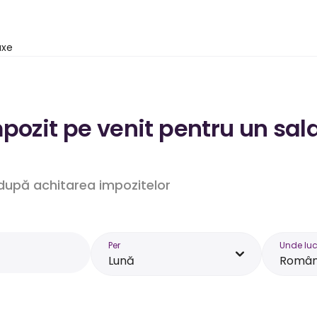
axe
pozit pe venit pentru un sal
. după achitarea impozitelor
Per
Unde luc
Lună
Român