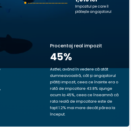
Impozitul pe care îl
plătește angajatorul
Procentaj real impozit
45
%
e
Astfel, având în vedere că atât
dumneavoastră, cât și angajatorul
plătiți impozit, ceea ce înainte era o
,
rată de impozitare 43.8% ajunge
acum la 45%, ceea ce înseamnă că
rata reală de impozitare este de
fapt 1.2% mai mare decât părea la
început.