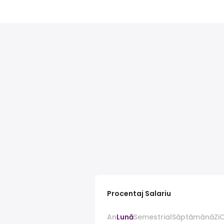
Procentaj Salariu
An
Lună
Semestrial
Săptămână
Zi