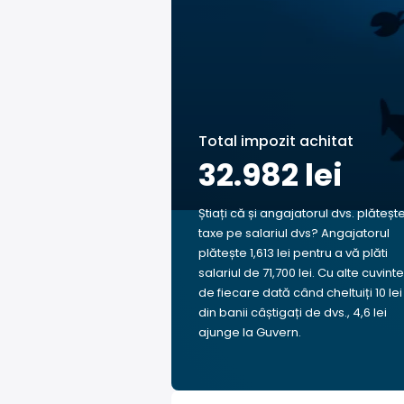
Total impozit achitat
32.982 lei
Știați că și angajatorul dvs. plăteșt
taxe pe salariul dvs? Angajatorul
plătește 1,613 lei pentru a vă plăti
salariul de 71,700 lei. Cu alte cuvinte
de fiecare dată când cheltuiți 10 lei
din banii câștigați de dvs., 4,6 lei
ajunge la Guvern.