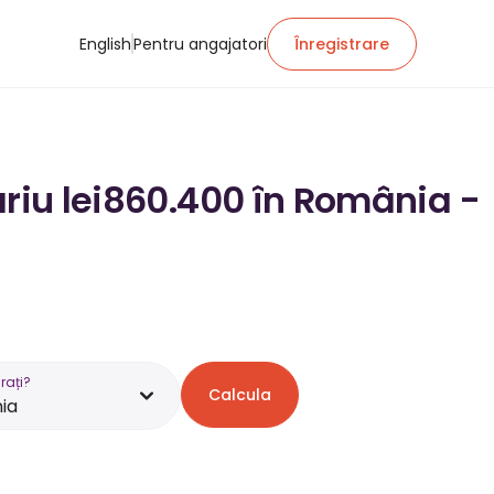
English
Pentru angajatori
Înregistrare
ariu lei860.400 în România -
rați?
Calcula
ia