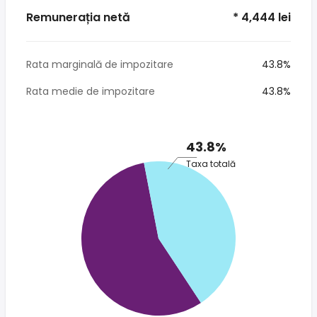
Remunerația netă
* 4,444 lei
Rata marginală de impozitare
43.8%
Rata medie de impozitare
43.8%
43.8%
Taxa totală