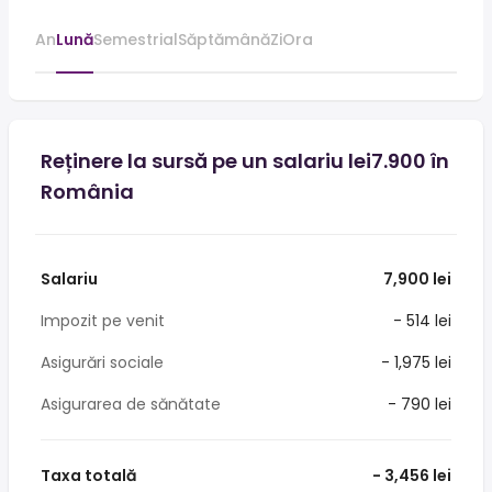
An
Lună
Semestrial
Săptămână
Zi
Ora
Reținere la sursă pe un salariu lei7.900 în
România
Salariu
7,900 lei
Impozit pe venit
- 514 lei
Asigurări sociale
- 1,975 lei
Asigurarea de sănătate
- 790 lei
Taxa totală
- 3,456 lei