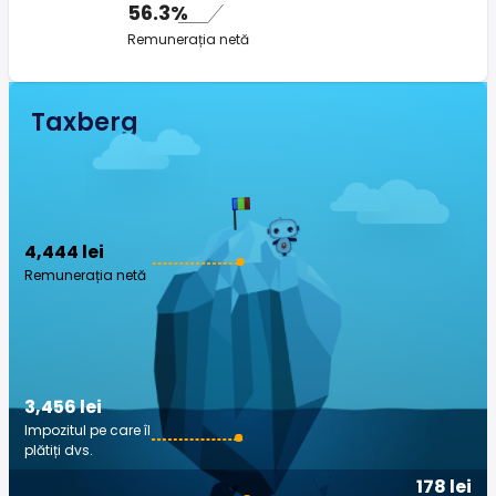
56.3%
Remunerația netă
Taxberg
4,444 lei
Remunerația netă
3,456 lei
Impozitul pe care îl
plătiți dvs.
178 lei