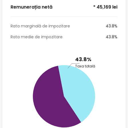
Remunerația netă
* 45,169 lei
Rata marginală de impozitare
43.8%
Rata medie de impozitare
43.8%
43.8%
Taxa totală