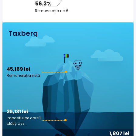
56.3%
Remunerația netă
Taxberg
45,169 lei
Remunerația netă
35,131 lei
Impozitul pe care îl
plătiți dvs.
1,807 lei