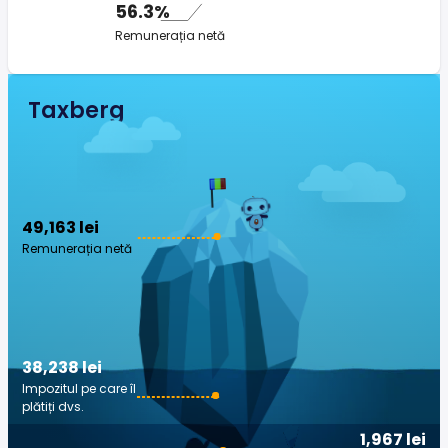
56.3%
Remunerația netă
Taxberg
49,163 lei
Remunerația netă
38,238 lei
Impozitul pe care îl
plătiți dvs.
1,967 lei