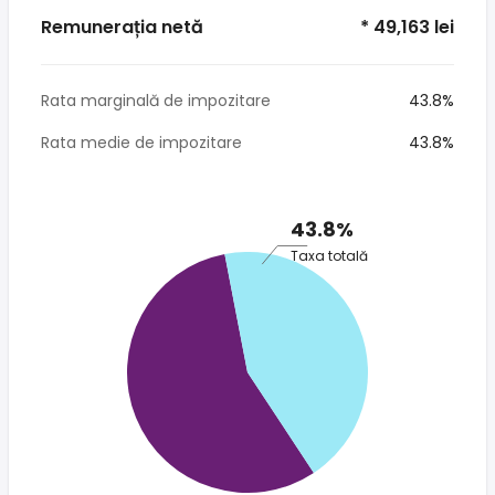
Remunerația netă
* 49,163 lei
Rata marginală de impozitare
43.8%
Rata medie de impozitare
43.8%
43.8%
Taxa totală