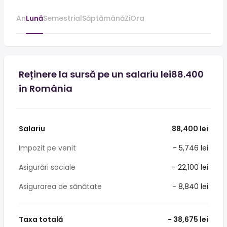
An
Lună
Semestrial
Săptămână
Zi
Ora
Reținere la sursă pe un salariu lei88.400
în România
Salariu
88,400 lei
Impozit pe venit
- 5,746 lei
Asigurări sociale
- 22,100 lei
Asigurarea de sănătate
- 8,840 lei
Taxa totală
- 38,675 lei