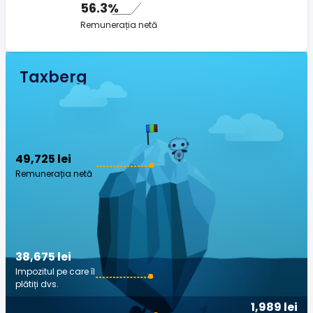
56.3%
Remunerația netă
Taxberg
49,725 lei
Remunerația netă
38,675 lei
Impozitul pe care îl
plătiți dvs.
1,989 lei