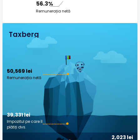
56.3%
Remunerația netă
Taxberg
50,569 lei
Remunerația netă
39,331 lei
Impozitul pe care îl
plătiți dvs.
2,023 lei