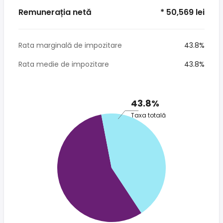
Remunerația netă
* 50,569 lei
Rata marginală de impozitare
43.8%
Rata medie de impozitare
43.8%
43.8%
Taxa totală