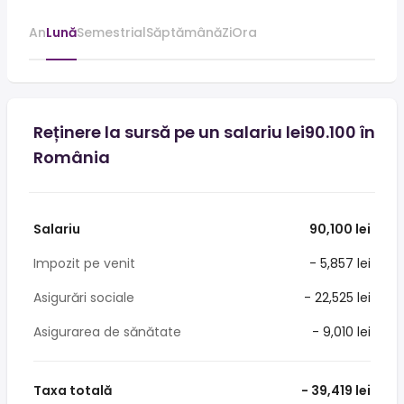
An
Lună
Semestrial
Săptămână
Zi
Ora
Reținere la sursă pe un salariu lei90.100 în
România
Salariu
90,100 lei
Impozit pe venit
- 5,857 lei
Asigurări sociale
- 22,525 lei
Asigurarea de sănătate
- 9,010 lei
Taxa totală
- 39,419 lei