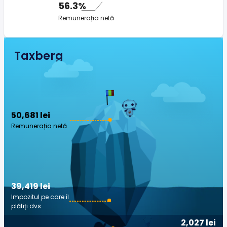
56.3%
Remunerația netă
Taxberg
50,681 lei
Remunerația netă
39,419 lei
Impozitul pe care îl
plătiți dvs.
2,027 lei