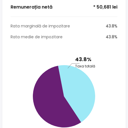
Remunerația netă
* 50,681 lei
Rata marginală de impozitare
43.8%
Rata medie de impozitare
43.8%
43.8%
Taxa totală