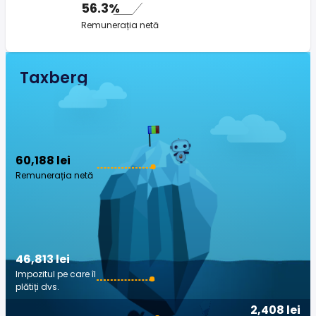
56.3%
Remunerația netă
Taxberg
60,188 lei
Remunerația netă
46,813 lei
Impozitul pe care îl
plătiți dvs.
2,408 lei