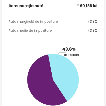
Remunerația netă
* 60,188 lei
Rata marginală de impozitare
43.8%
Rata medie de impozitare
43.8%
43.8%
Taxa totală