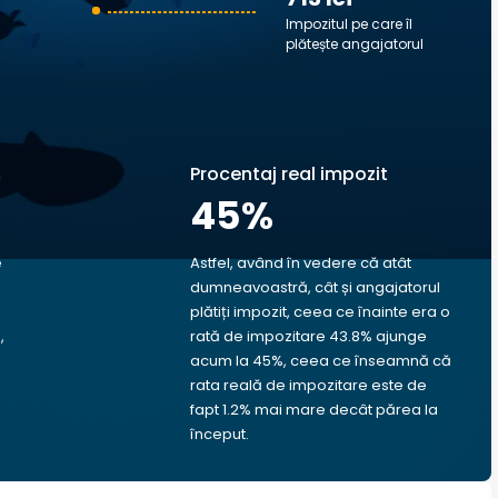
Impozitul pe care îl
plătește angajatorul
Procentaj real impozit
45
%
e
Astfel, având în vedere că atât
dumneavoastră, cât și angajatorul
plătiți impozit, ceea ce înainte era o
,
rată de impozitare 43.8% ajunge
acum la 45%, ceea ce înseamnă că
rata reală de impozitare este de
fapt 1.2% mai mare decât părea la
început.