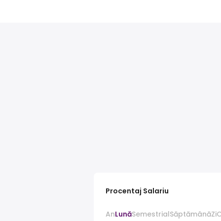
Procentaj Salariu
An
Lună
Semestrial
Săptămână
Zi