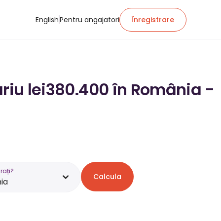
English
Pentru angajatori
Înregistrare
ariu lei380.400 în România -
rați?
Calcula
ia