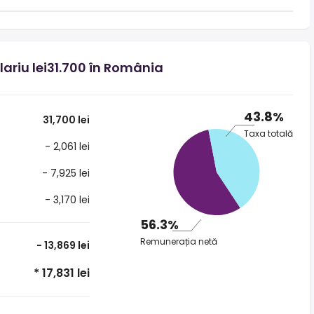
lariu lei31.700 în România
43.8%
31,700 lei
Taxa totală
- 2,061 lei
- 7,925 lei
- 3,170 lei
56.3%
Remunerația netă
- 13,869 lei
* 17,831 lei