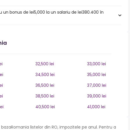
u un bonus de lei5,000 la un salariu de lei380.400 în
nia
ei
32,500 lei
33,000 lei
ei
34,500 lei
35,000 lei
ei
36,500 lei
37,000 lei
ei
38,500 lei
39,000 lei
ei
40,500 lei
41,000 lei
bazaRomania listelor din RO, impozitele pe anul. Pentru a