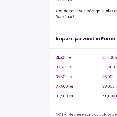
Cât de mult veți câștiga în plus c
România?
Impozit pe venit în Româ
31,500 lei
32,000 l
33,500 lei
34,000 l
35,500 lei
36,000 l
37,500 lei
38,000 l
39,500 lei
40,000 l
NOTĂ* Reținere sunt calculate pe 