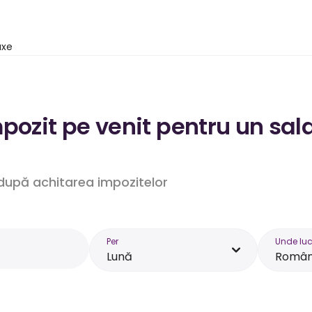
axe
pozit pe venit pentru un sal
. după achitarea impozitelor
Per
Unde luc
Lună
Român