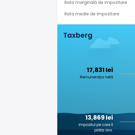
Rata marginală de impozitare
Rata medie de impozitare
Taxberg
17,831 lei
Remunerația netă
13,869 lei
Impozitul pe care îl
plătiți dvs.