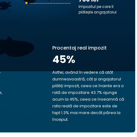
Impozitul pe care îl
plătește angajatorul
Procentaj real impozit
45
%
e
Astfel, având în vedere că atât
dumneavoastră, cât și angajatorul
plătiți impozit, ceea ce înainte era o
e,
rată de impozitare 43.7% ajunge
acum la 45%, ceea ce înseamnă că
rata reală de impozitare este de
fapt 1.3% mai mare decât părea la
început.