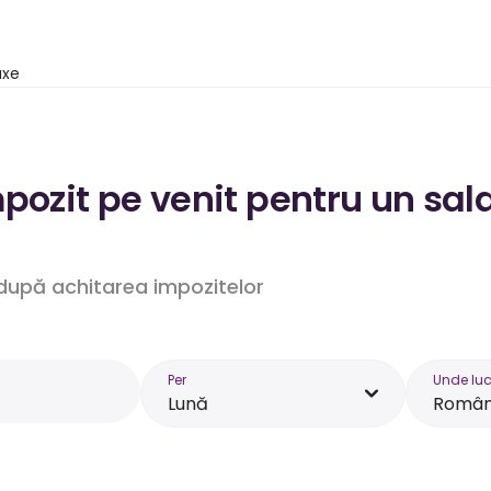
axe
pozit pe venit pentru un sal
. după achitarea impozitelor
Per
Unde luc
Lună
Român