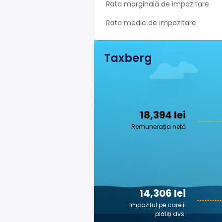
Rata marginală de impozitare
Rata medie de impozitare
Taxberg
18,394 lei
Remunerația netă
14,306 lei
Impozitul pe care îl
plătiți dvs.