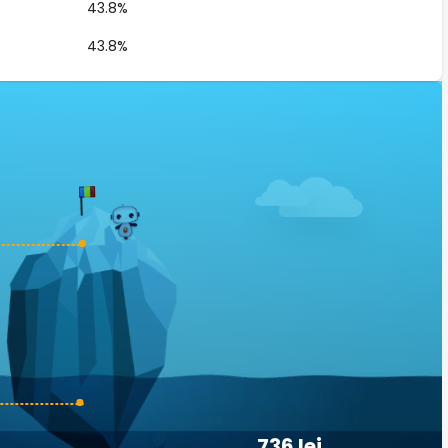
43.8%
43.8%
736 lei