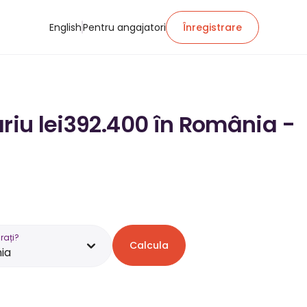
English
Pentru angajatori
Înregistrare
ariu lei392.400 în România -
rați?
Calcula
ia