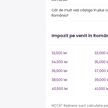
Cât de mult veți câștiga în plus c
România?
Impozit pe venit în Româ
32,500 lei
33,000 l
34,500 lei
35,000 l
36,500 lei
37,000 l
38,500 lei
39,000 l
40,500 lei
41,000 l
NOTĂ* Reținere sunt calculate pe 