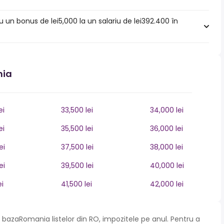
u un bonus de lei5,000 la un salariu de lei392.400 în
nia
ei
33,500 lei
34,000 lei
ei
35,500 lei
36,000 lei
ei
37,500 lei
38,000 lei
ei
39,500 lei
40,000 lei
ei
41,500 lei
42,000 lei
bazaRomania listelor din RO, impozitele pe anul. Pentru a