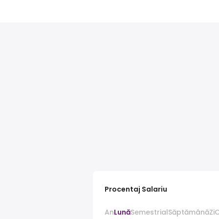
Procentaj Salariu
An
Lună
Semestrial
Săptămână
Zi