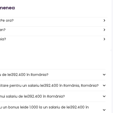
emenea
 Pe ora?
 an?
nia?
iu de lei392.400 în România?
zitare pentru un salariu lei392.400 în România, România?
nui salariu de lei392.400 în România?
u un bonus leide 1.000 la un salariu de lei392.400 în