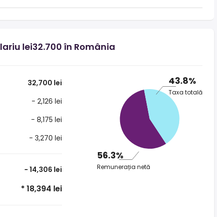
alariu lei32.700 în România
43.8%
32,700 lei
Taxa totală
- 2,126 lei
- 8,175 lei
- 3,270 lei
56.3%
Remunerația netă
- 14,306 lei
* 18,394 lei