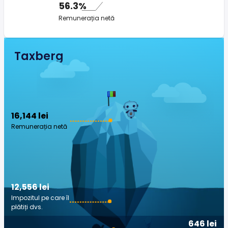
56.3%
Remunerația netă
Taxberg
16,144 lei
Remunerația netă
12,556 lei
Impozitul pe care îl
plătiți dvs.
646 lei