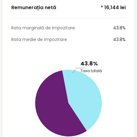
Remunerația netă
* 16,144 lei
Rata marginală de impozitare
43.8%
Rata medie de impozitare
43.8%
43.8%
Taxa totală