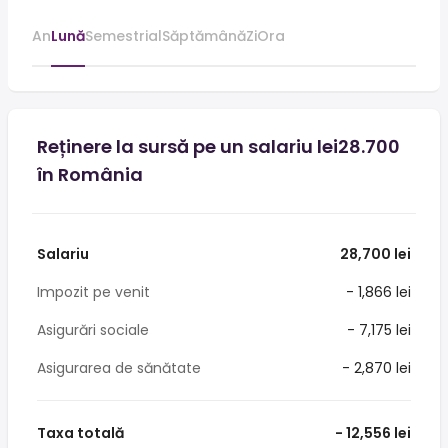
An
Lună
Semestrial
Săptămână
Zi
Ora
Reținere la sursă pe un salariu lei28.700
în România
Salariu
28,700 lei
Impozit pe venit
- 1,866 lei
Asigurări sociale
- 7,175 lei
Asigurarea de sănătate
- 2,870 lei
Taxa totală
- 12,556 lei