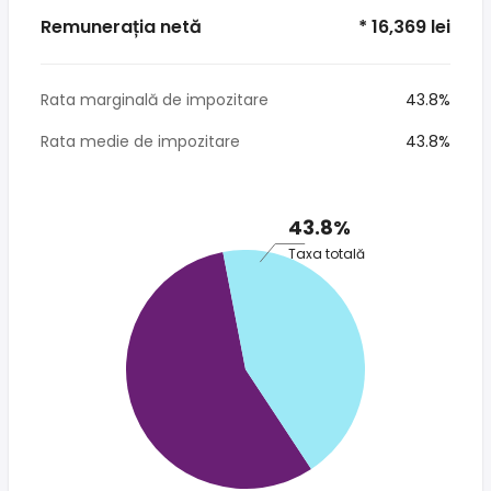
Remunerația netă
* 16,369 lei
Rata marginală de impozitare
43.8%
Rata medie de impozitare
43.8%
43.8%
Taxa totală