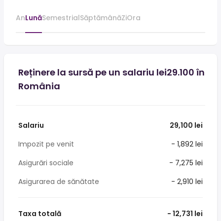
An
Lună
Semestrial
Săptămână
Zi
Ora
Reținere la sursă pe un salariu lei29.100 în
România
Salariu
29,100 lei
Impozit pe venit
- 1,892 lei
Asigurări sociale
- 7,275 lei
Asigurarea de sănătate
- 2,910 lei
Taxa totală
- 12,731 lei