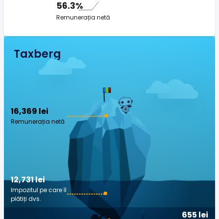
56.3%
Remunerația netă
Taxberg
16,369 lei
Remunerația netă
12,731 lei
Impozitul pe care îl
plătiți dvs.
655 lei