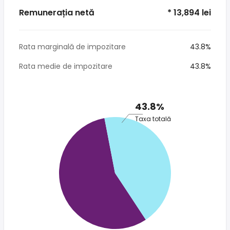
Remunerația netă
* 13,894 lei
Rata marginală de impozitare
43.8%
Rata medie de impozitare
43.8%
43.8%
Taxa totală