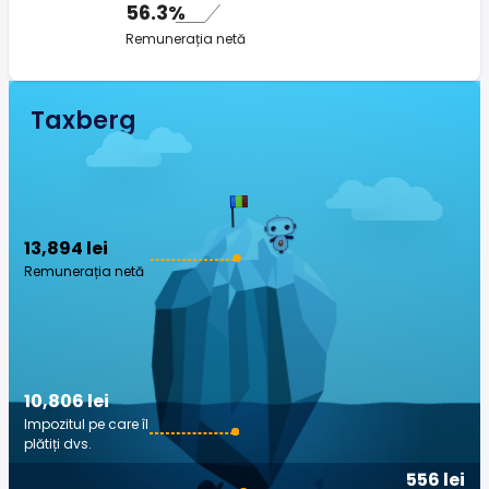
56.3%
Remunerația netă
Taxberg
13,894 lei
Remunerația netă
10,806 lei
Impozitul pe care îl
plătiți dvs.
556 lei