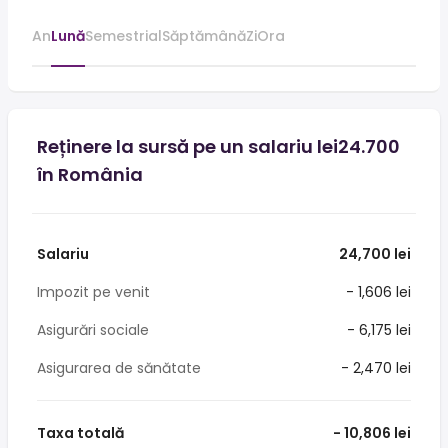
An
Lună
Semestrial
Săptămână
Zi
Ora
Reținere la sursă pe un salariu lei24.700
în România
Salariu
24,700 lei
Impozit pe venit
- 1,606 lei
Asigurări sociale
- 6,175 lei
Asigurarea de sănătate
- 2,470 lei
Taxa totală
- 10,806 lei